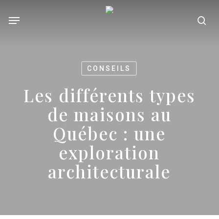
Skip
Menu
se
to
main
content
CONSEILS
Les différents types
de maisons au
Québec : une
exploration
architecturale