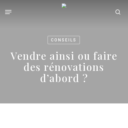
Skip
Menu
se
to
main
content
CONSEILS
Vendre ainsi ou faire
des rénovations
d’abord ?